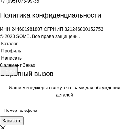
+7 (995) 073-99-35
Политика конфиденциальности
ИНН 244601981807 ОГРНИП 321246800152753
© 2023 SOMÉ. Все права защищены.
Каталог
Профиль
Написать
0
элемент
Заказ
Поиск
Обратный вызов
Начните вводить текст, чтобы увидеть товары, которые вы
ищете.
Наши менеджеры свяжутся с вами для обсуждения
деталей
Заказать