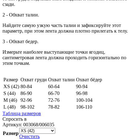
сзади.
2 - Обхват талии.
Найдите самую узкую часть талии и зафиксируйте этот
параметр, при этом лента должна плотно прилегать к телу.
3 - Обхват бедер.
Измерьте наиболее выступающие точки ягодиц,
сантиметровая лента должна проходить горизонтально по
этим точкам.
Размер
Охват груди
Охват талии
Охват бёдер
XS (42)
80-84
60-64
90-94
S (44)
86-90
66-70
96-98
М (46)
92-96
72-76
100-104
L (48)
98-102
78-82
106-110
Таблица размеров
Спросить в
Артикул:
003068/006035
Размер
Очистить