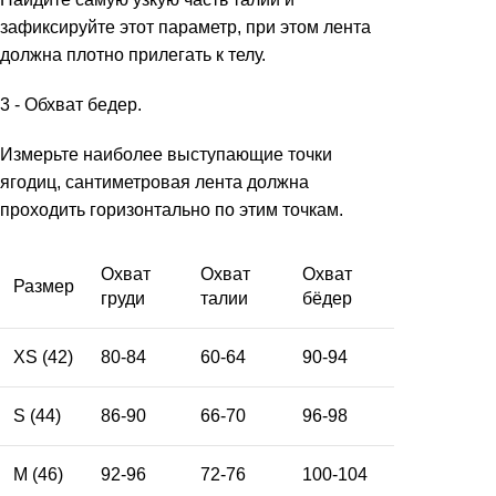
зафиксируйте этот параметр, при этом лента
должна плотно прилегать к телу.
3 - Обхват бедер.
Измерьте наиболее выступающие точки
ягодиц, сантиметровая лента должна
проходить горизонтально по этим точкам.
Охват
Охват
Охват
Размер
груди
талии
бёдер
XS (42)
80-84
60-64
90-94
S (44)
86-90
66-70
96-98
М (46)
92-96
72-76
100-104