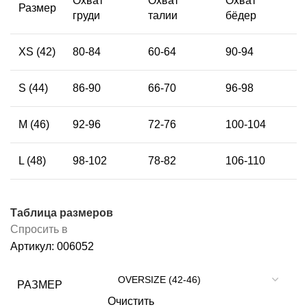
Охват
Охват
Охват
Размер
груди
талии
бёдер
XS (42)
80-84
60-64
90-94
S (44)
86-90
66-70
96-98
М (46)
92-96
72-76
100-104
L (48)
98-102
78-82
106-110
Таблица размеров
Спросить в
Артикул:
006052
РАЗМЕР
Очистить