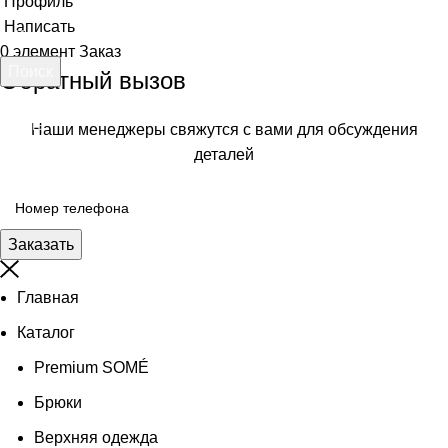
Профиль
Написать
0
элемент
Заказ
Поиск
Обратный вызов
Начните вводить текст, чтобы увидеть товары, которые вы
ищете.
Наши менеджеры свяжутся с вами для обсуждения
деталей
Заказать
Главная
Каталог
Premium SOMÉ
Брюки
Верхняя одежда