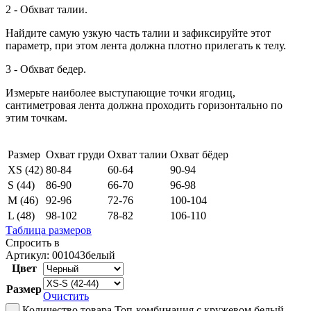
2 - Обхват талии.
Найдите самую узкую часть талии и зафиксируйте этот
параметр, при этом лента должна плотно прилегать к телу.
3 - Обхват бедер.
Измерьте наиболее выступающие точки ягодиц,
сантиметровая лента должна проходить горизонтально по
этим точкам.
Размер
Охват груди
Охват талии
Охват бёдер
XS (42)
80-84
60-64
90-94
S (44)
86-90
66-70
96-98
М (46)
92-96
72-76
100-104
L (48)
98-102
78-82
106-110
Таблица размеров
Спросить в
Артикул:
001043белый
Цвет
Размер
Очистить
Количество товара Топ-комбинация с кружевом белый