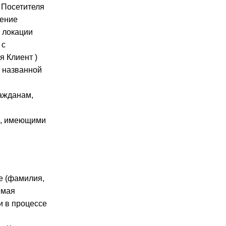
 Посетителя
ление
я локации
 с
 Клиент )
я названной
ражданам,
и, имеющими
е (фамилия,
емая
и в процессе