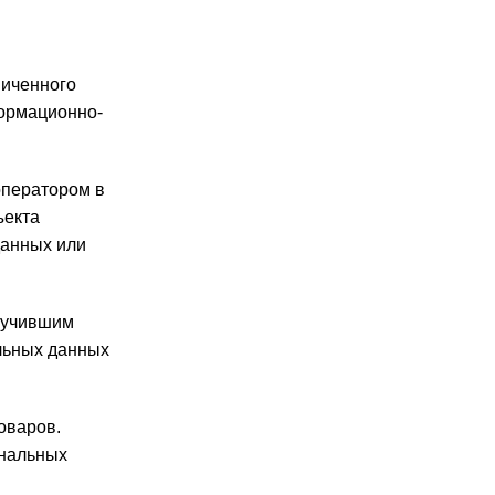
ниченного
формационно-
ператором в
ъекта
данных или
лучившим
альных данных
оваров.
ональных