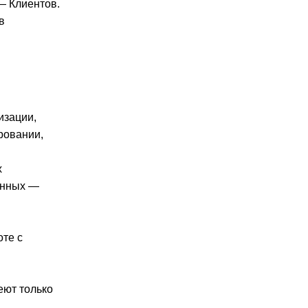
— Клиентов.
в
изации,
ровании,
х
анных —
оте с
еют только