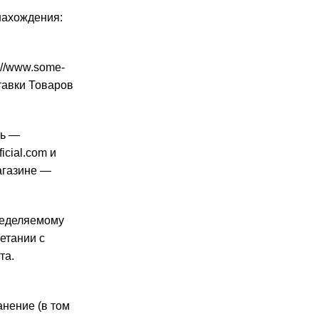
 нахождения:
://www.some-
тавки Товаров
ль —
icial.com
и
агазине —
ределяемому
етании с
та.
анение (в том