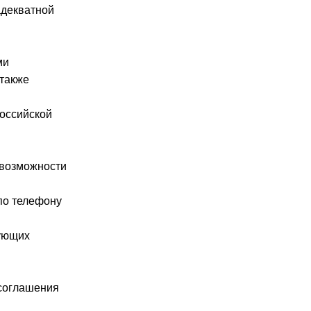
адекватной
ми
 также
Российской
евозможности
по телефону
дующих
 соглашения