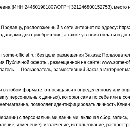
ьевна (ИНН
244601981807
/ОГРН
321246800152753
), место
одавцу, расположенный в сети интернет по адресу:
https
одавцами для приобретения, а также условия оплаты и дос
ome-official.ru: без цели размещения Заказа; Пользовате
вия Публичной оферты, размещенной на сайте:
www.some-off
патель — Пользователь, разместивший Заказ в Интернет-м
любом формате, относящаяся к определенному или оп
кту персональных данных), которая сама по себе или в соч
ет-магазина, позволяет идентифицировать личность Клиен
ии) с персональными данными, включая сбор, запись,
вление, изменение), извлечение, использование, распростр