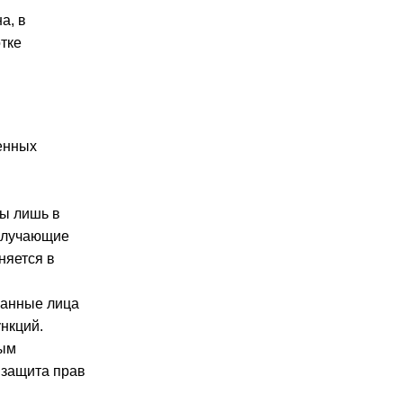
а, в
тке
енных
ны лишь в
получающие
няется в
занные лица
нкций.
ным
 защита прав