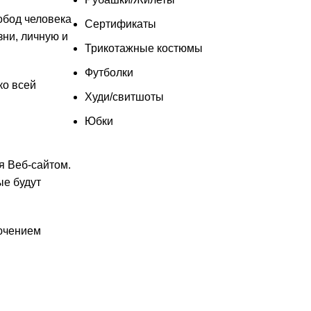
обод человека
Сертификаты
зни, личную и
Трикотажные костюмы
Футболки
ко всей
Худи/свитшоты
Юбки
 Веб-сайтом.
ые будут
ючением