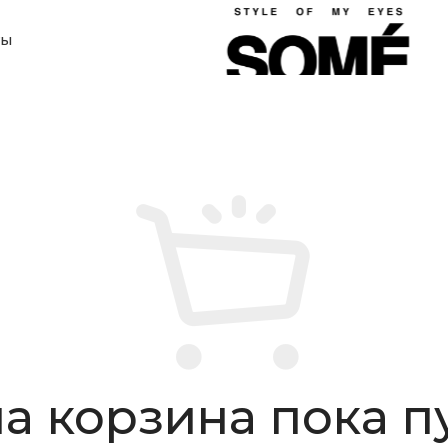
ты
а корзина пока пу